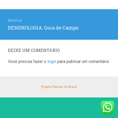
Navegação
de
Anterior
Post
DENDROLOGIA: Guia de Campo
Post
anterior:
DEIXE UM COMENTÁRIO
Você precisa fazer o
login
para publicar um comentário.
Projeto Plantas do Brasil