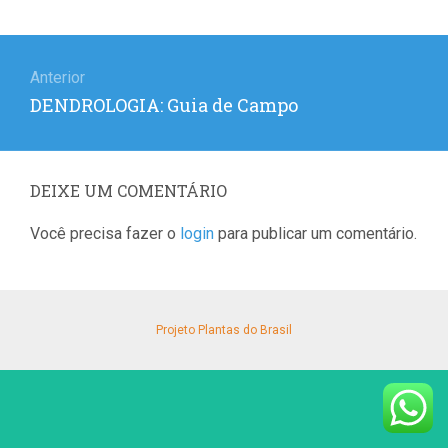
Navegação
de
Anterior
Post
DENDROLOGIA: Guia de Campo
Post
anterior:
DEIXE UM COMENTÁRIO
Você precisa fazer o
login
para publicar um comentário.
Projeto Plantas do Brasil