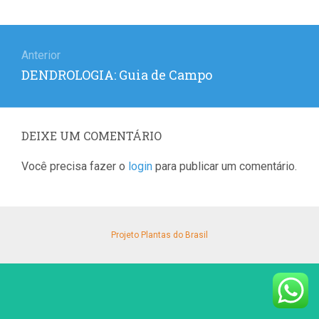
Navegação
de
Anterior
Post
DENDROLOGIA: Guia de Campo
Post
anterior:
DEIXE UM COMENTÁRIO
Você precisa fazer o
login
para publicar um comentário.
Projeto Plantas do Brasil